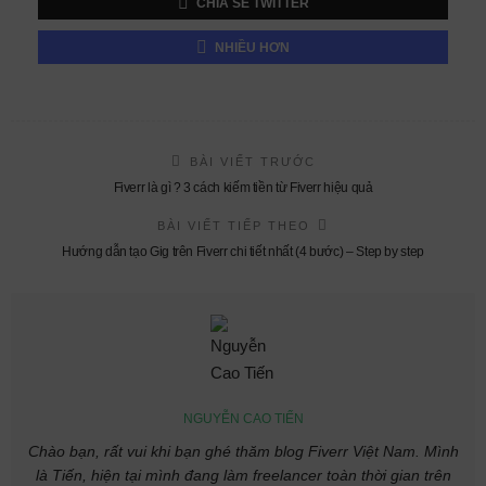
CHIA SẺ TWITTER
NHIỀU HƠN
BÀI VIẾT TRƯỚC
Fiverr là gì ? 3 cách kiếm tiền từ Fiverr hiệu quả
BÀI VIẾT TIẾP THEO
Hướng dẫn tạo Gig trên Fiverr chi tiết nhất (4 bước) – Step by step
NGUYỄN CAO TIẾN
Chào bạn, rất vui khi bạn ghé thăm blog Fiverr Việt Nam. Mình
là Tiến, hiện tại mình đang làm freelancer toàn thời gian trên