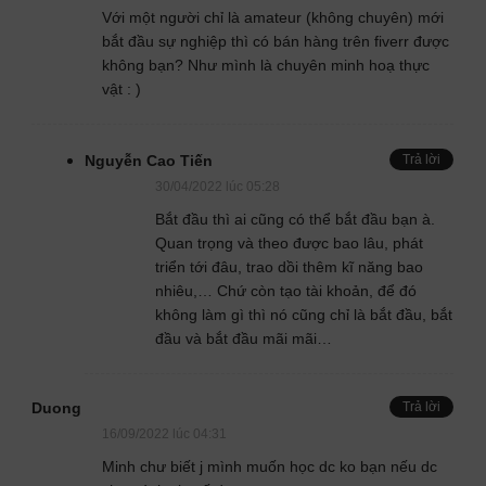
Với một người chỉ là amateur (không chuyên) mới
bắt đầu sự nghiệp thì có bán hàng trên fiverr được
không bạn? Như mình là chuyên minh hoạ thực
vật : )
Nguyễn Cao Tiến
Trả lời
30/04/2022 lúc 05:28
Bắt đầu thì ai cũng có thể bắt đầu bạn à.
Quan trọng và theo được bao lâu, phát
triển tới đâu, trao dồi thêm kĩ năng bao
nhiêu,… Chứ còn tạo tài khoản, để đó
không làm gì thì nó cũng chỉ là bắt đầu, bắt
đầu và bắt đầu mãi mãi…
Duong
Trả lời
16/09/2022 lúc 04:31
Minh chư biết j mình muốn học dc ko bạn nếu dc