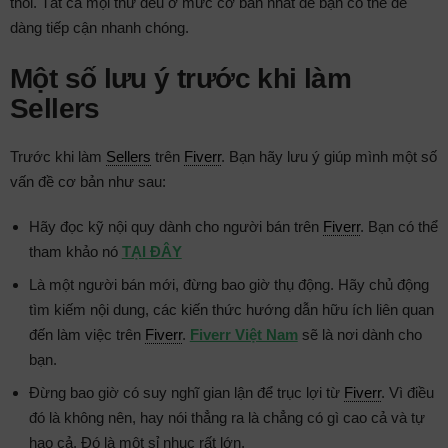
thôi. Tất cả mọi thứ đều ở mức cơ bản nhất để bạn có thể dễ
dàng tiếp cận nhanh chóng.
Một số lưu ý trước khi làm
Sellers
Trước khi làm
Sellers
trên
Fiverr
. Bạn hãy lưu ý giúp mình một số
vấn đề cơ bản như sau:
Hãy đọc kỹ nội quy dành cho người bán trên
Fiverr
. Bạn có thể
tham khảo nó
TẠI ĐÂY
Là một người bán mới, đừng bao giờ thụ động. Hãy chủ động
tìm kiếm nội dung, các kiến thức hướng dẫn hữu ích liên quan
đến làm việc trên
Fiverr
.
Fiverr Việt Nam
sẽ là nơi dành cho
bạn.
Đừng bao giờ có suy nghĩ gian lận để trục lợi từ
Fiverr
. Vì điều
đó là không nên, hay nói thẳng ra là chẳng có gì cao cả và tự
hạo cả. Đó là một sỉ nhục rất lớn.