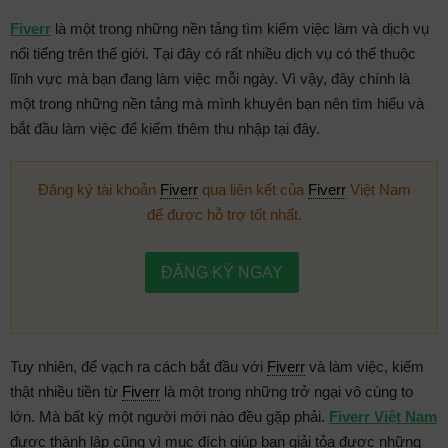
Fiverr
là một trong những nền tảng tìm kiếm việc làm và dịch vụ
nổi tiếng trên thế giới. Tại đây có rất nhiều dịch vụ có thể thuộc
lĩnh vực mà bạn đang làm việc mỗi ngày. Vì vậy, đây chính là
một trong những nền tảng mà mình khuyên bạn nên tìm hiểu và
bắt đầu làm việc để kiếm thêm thu nhập tại đây.
Đăng ký tài khoản
Fiverr
qua liên kết của
Fiverr
Việt Nam
để được hỗ trợ tốt nhất.
ĐĂNG KÝ NGAY
Tuy nhiên, để vạch ra cách bắt đầu với
Fiverr
và làm việc, kiếm
thật nhiều tiền từ
Fiverr
là một trong những trở ngại vô cùng to
lớn. Mà bất kỳ một người mới nào đều gặp phải.
Fiverr Việt Nam
được thành lập cũng vì mục đích giúp bạn giải tỏa được những