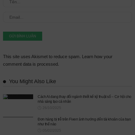
This site uses Akismet to reduce spam.
Learn how your
comment data is processed.
You Might Also Like
Cách AI đang thay đổi ngành thiết kế kỹ thuật số – Cơ hội cho
nhà sáng tạo cá nhân
26/10/2025
Đơn hàng bị trễ trên Fiverr ảnh hướng đến tài khoản của bạn
như thế nào
05/02/2025