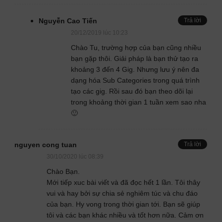
Nguyễn Cao Tiến
Trả lời
20/12/2019 lúc 10:23
Chào Tu, trường hợp của bạn cũng nhiều
bạn gặp thôi. Giải pháp là bạn thử tạo ra
khoảng 3 đến 4 Gig. Nhưng lưu ý nên đa
dạng hóa Sub Categories trong quá trình
tạo các gig. Rồi sau đó bạn theo dõi lại
trong khoảng thời gian 1 tuần xem sao nha
🙂
nguyen cong tuan
Trả lời
30/10/2020 lúc 08:39
Chào Bạn.
Mới tiếp xuc bài viết và đã đọc hết 1 lần. Tôi thây
vui và hay bởi sự chia sẻ nghiêm túc và chu đáo
của bạn. Hy vong trong thời gian tới. Bạn sẽ giúp
tôi và các bạn khác nhiều và tốt hơn nữa. Cảm ơn