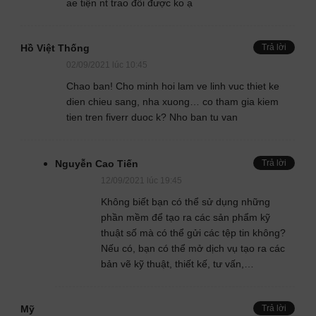
ae tiện nt trao đổi được ko ạ
Hồ Việt Thống
Trả lời
02/09/2021 lúc 10:45
Chao ban! Cho minh hoi lam ve linh vuc thiet ke
dien chieu sang, nha xuong… co tham gia kiem
tien tren fiverr duoc k? Nho ban tu van
Nguyễn Cao Tiến
Trả lời
12/09/2021 lúc 19:45
Không biết bạn có thể sử dụng những
phần mềm để tạo ra các sản phẩm kỹ
thuật số mà có thể gửi các tệp tin không?
Nếu có, bạn có thể mở dịch vụ tạo ra các
bản vẽ kỹ thuật, thiết kế, tư vấn,…
Mỹ
Trả lời