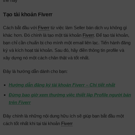
thế này
Tạo tài khoản Fiverr
Cách bắt đầu với
Fiverr
từ việc làm Seller bán dịch vụ không gì
khác hơn. Đó chính là tạo một tài khoản
Fiverr
. Để tạo tài khoản,
bạn chỉ cần chuẩn bị cho mình một email liên lạc. Tiến hành đăng
ký và kích hoạt tài khoản. Sau đó, hãy điền thông tin profile và
xây dựng nó một cách chân thật và tốt nhất.
Đây là hướng dẫn dành cho bạn:
Hướng dẫn đăng ký tài khoản Fiverr – Chi tiết nhất
Đừng bao giờ xem thường việc thiết lập Profile người bán
trên Fiverr
Đây chính là những nội dung hữu ích sẽ giúp bạn bắt đầu một
cách tốt nhất khi tại tài khoản
Fiverr