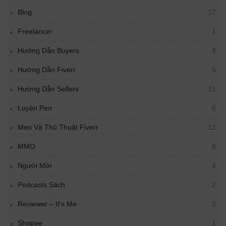
Blog
17
Freelancer
1
Hướng Dẫn Buyers
4
Hướng Dẫn Fiverr
5
Hướng Dẫn Sellers
21
Luyện Pen
6
Mẹo Và Thủ Thuật Fiverr
12
MMO
6
Người Mới
4
Podcasts Sách
2
Reviewer – It's Me
5
Shopee
1