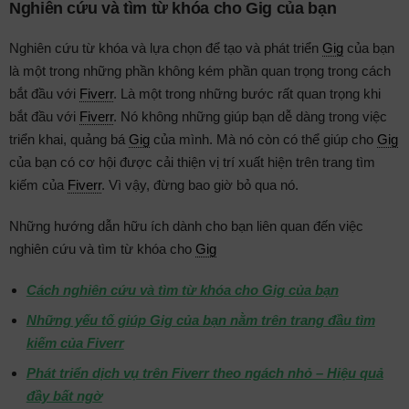
Nghiên cứu và tìm từ khóa cho Gig của bạn
Nghiên cứu từ khóa và lựa chọn để tạo và phát triển
Gig
của bạn
là một trong những phần không kém phần quan trọng trong cách
bắt đầu với
Fiverr
. Là một trong những bước rất quan trọng khi
bắt đầu với
Fiverr
. Nó không những giúp bạn dễ dàng trong việc
triển khai, quảng bá
Gig
của mình. Mà nó còn có thể giúp cho
Gig
của bạn có cơ hội được cải thiện vị trí xuất hiện trên trang tìm
kiếm của
Fiverr
. Vì vậy, đừng bao giờ bỏ qua nó.
Những hướng dẫn hữu ích dành cho bạn liên quan đến việc
nghiên cứu và tìm từ khóa cho
Gig
Cách nghiên cứu và tìm từ khóa cho Gig của bạn
Những yếu tố giúp Gig của bạn nằm trên trang đầu tìm
kiếm của Fiverr
Phát triển dịch vụ trên Fiverr theo ngách nhỏ – Hiệu quả
đầy bất ngờ