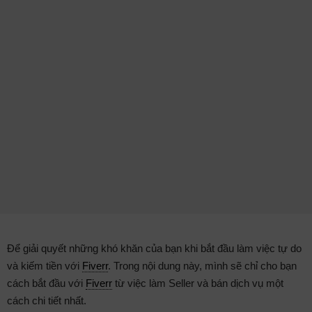
Để giải quyết những khó khăn của bạn khi bắt đầu làm việc tự do
và kiếm tiền với
Fiverr
. Trong nội dung này, mình sẽ chỉ cho bạn
cách bắt đầu với
Fiverr
từ việc làm Seller và bán dịch vụ một
cách chi tiết nhất.