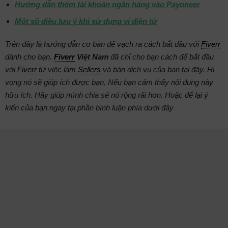
Hướng dẫn thêm tài khoản ngân hàng vào Payoneer
Một số điều lưu ý khi sử dụng ví điện tử
Trên đây là hướng dẫn cơ bản để vạch ra cách bắt đầu với
Fiverr
dành cho bạn.
Fiverr
Việt Nam
đã chỉ cho bạn cách để bắt đầu
với
Fiverr
từ việc làm
Sellers
và bán dịch vụ của bạn tại đây. Hi
vọng nó sẽ giúp ích được bạn. Nếu bạn cảm thấy nội dung này
hữu ích. Hãy giúp mình chia sẻ nó rộng rãi hơn. Hoặc để lại ý
kiến của bạn ngay tại phần bình luận phía dưới đây