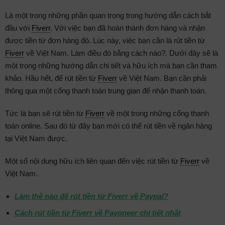
Là một trong những phần quan trọng trong hướng dẫn cách bắt
đầu với
Fiverr
. Với việc bạn đã hoàn thành đơn hàng và nhận
được tiền từ đơn hàng đó. Lúc này, việc bạn cần là rút tiền từ
Fiverr
về Việt Nam. Làm điều đó bằng cách nào?. Dưới đây sẽ là
một trong những hướng dẫn chi tiết và hữu ích mà bạn cần tham
khảo. Hầu hết, để rút tiền từ
Fiverr
về Việt Nam. Bạn cần phải
thông qua một cổng thanh toán trung gian để nhận thanh toán.
Tức là bạn sẽ rút tiền từ
Fiverr
về một trong những cổng thanh
toán online. Sau đó từ đây bạn mới có thể rút tiền về ngân hàng
tại Việt Nam được.
Một số nội dung hữu ích liên quan đến việc rút tiền từ
Fiverr
về
Việt Nam.
Làm thế nào để rút tiền từ Fiverr về Paypal?
Cách rút tiền từ Fiverr về Payoneer chi tiết nhất