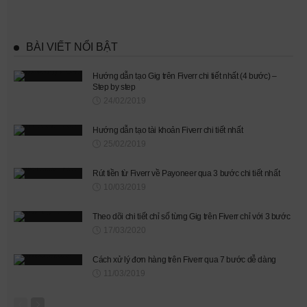
BÀI VIẾT NỔI BẬT
Hướng dẫn tạo Gig trên Fiverr chi tiết nhất (4 bước) –
Step by step
24/02/2019
Hướng dẫn tạo tài khoản Fiverr chi tiết nhất
25/02/2019
Rút tiền từ Fiverr về Payoneer qua 3 bước chi tiết nhất
10/03/2019
Theo dõi chi tiết chỉ số từng Gig trên Fiverr chỉ với 3 bước
17/03/2020
Cách xử lý đơn hàng trên Fiverr qua 7 bước dễ dàng
11/03/2019