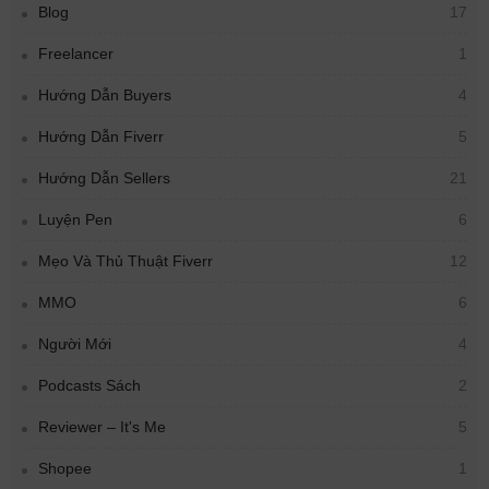
Blog
17
Freelancer
1
Hướng Dẫn Buyers
4
Hướng Dẫn Fiverr
5
Hướng Dẫn Sellers
21
Luyện Pen
6
Mẹo Và Thủ Thuật Fiverr
12
MMO
6
Người Mới
4
Podcasts Sách
2
Reviewer – It's Me
5
Shopee
1