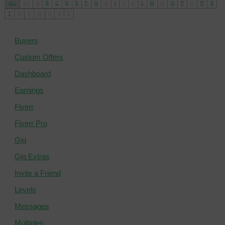
ALL
0-9
A
B
C
D
E
F
G
H
I
J
K
L
M
N
O
P
Q
R
S
T
U
V
W
X
Y
Z
Buyers
Custom Offers
Dashboard
Earnings
Fiverr
Fiverr Pro
Gig
Gig Extras
Invite a Friend
Levels
Messages
Multiples