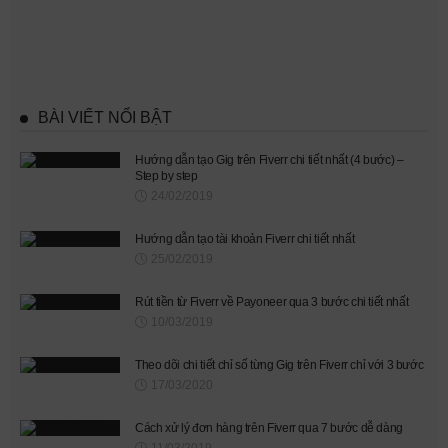
BÀI VIẾT NỔI BẬT
Hướng dẫn tạo Gig trên Fiverr chi tiết nhất (4 bước) –
Step by step
24/02/2019
Hướng dẫn tạo tài khoản Fiverr chi tiết nhất
25/02/2019
Rút tiền từ Fiverr về Payoneer qua 3 bước chi tiết nhất
10/03/2019
Theo dõi chi tiết chỉ số từng Gig trên Fiverr chỉ với 3 bước
17/03/2020
Cách xử lý đơn hàng trên Fiverr qua 7 bước dễ dàng