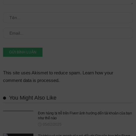
This site uses Akismet to reduce spam.
Learn how your
comment data is processed.
You Might Also Like
Đơn hàng bị trễ trên Fiverr ảnh hướng đến tài khoản của bạn
như thế nào
05/02/2025
Từ khóa và sức mạnh của nó đối với Gig của bạn trên Fiverr