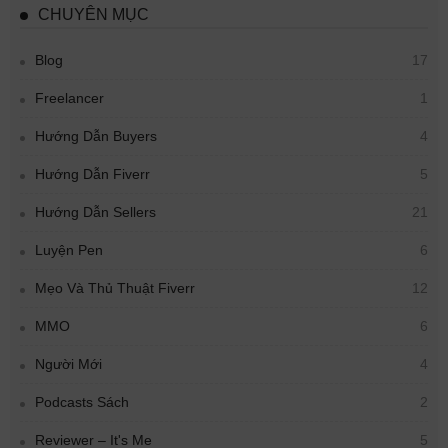
CHUYÊN MỤC
Blog
17
Freelancer
1
Hướng Dẫn Buyers
4
Hướng Dẫn Fiverr
5
Hướng Dẫn Sellers
21
Luyện Pen
6
Mẹo Và Thủ Thuật Fiverr
12
MMO
6
Người Mới
4
Podcasts Sách
2
Reviewer – It's Me
5