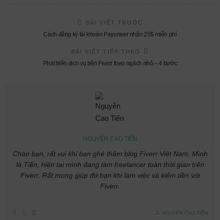
BÀI VIẾT TRƯỚC
Cách đăng ký tài khoản Payoneer nhận 25$ miễn phí
BÀI VIẾT TIẾP THEO
Phát triển dịch vụ trên Fiverr theo ngách nhỏ – 4 bước
NGUYỄN CAO TIẾN
Chào bạn, rất vui khi bạn ghé thăm blog Fiverr Việt Nam. Mình
là Tiến, hiện tại mình đang làm freelancer toàn thời gian trên
Fiverr. Rất mong giúp đở bạn khi làm việc và kiếm tiền với
Fiverr.
NGUYỄN CAO TIẾN