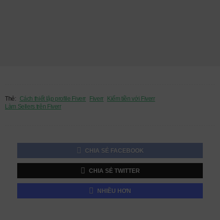
Thẻ:
Cách thiết lập profile Fiverr
Fiverr
Kiếm tiền với Fiverr
Làm Sellers trên Fiverr
CHIA SẺ FACEBOOK
CHIA SẺ TWITTER
NHIỀU HƠN