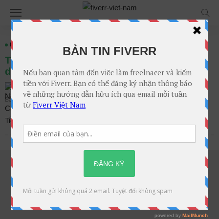
HƯỚNG DẪN SELLERS
Thiết lập profile người bán trên Fiverr – 3 lý
do
1 Bình Luận
Nguyễn Cao Tiến
Bài viết trên
Th2. 25, 2019 tại 3:12 chiều