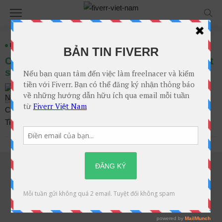
BLOG
LUYỆN PEN
MMO
TIẾP THỊ LIÊN KẾT
Cách AI đang thay đổi ngành thiết kế kỹ thuật
số – Cơ hội cho nhà sáng tạo cá nhân
Không Bình Luận
Nguyễn Cao Tiến
Bài viết trên
Th10. 26, 2025 tại 7:00 sáng