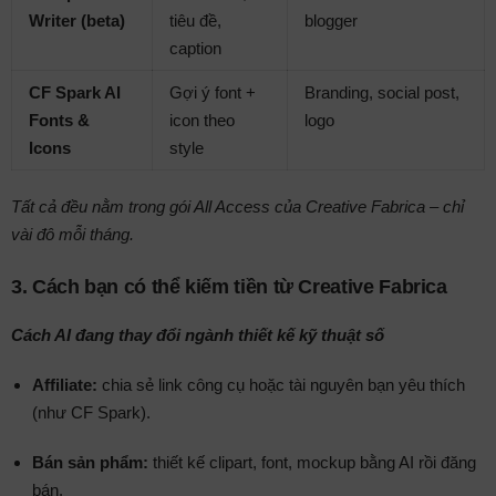
Writer (beta)
tiêu đề,
blogger
caption
CF Spark AI
Gợi ý font +
Branding, social post,
Fonts &
icon theo
logo
Icons
style
Tất cả đều nằm trong gói All Access của Creative Fabrica – chỉ
vài đô mỗi tháng.
3.
Cách bạn có thể kiếm tiền từ Creative Fabrica
Cách AI đang thay đổi ngành thiết kế kỹ thuật số
Affiliate:
chia sẻ link công cụ hoặc tài nguyên bạn yêu thích
(như CF Spark).
Bán sản phẩm:
thiết kế clipart, font, mockup bằng AI rồi đăng
bán.