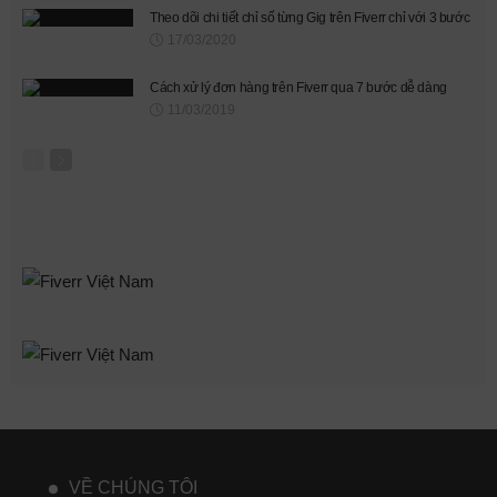
Theo dõi chi tiết chỉ số từng Gig trên Fiverr chỉ với 3 bước
17/03/2020
Cách xử lý đơn hàng trên Fiverr qua 7 bước dễ dàng
11/03/2019
VỀ CHÚNG TÔI