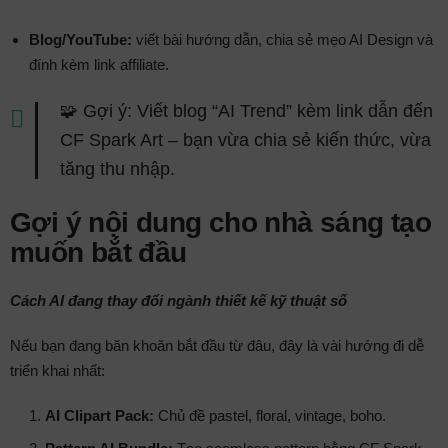
Blog/YouTube:
viết bài hướng dẫn, chia sẻ mẹo AI Design và
đính kèm link affiliate.
🧩 Gợi ý: Viết blog “AI Trend” kèm link dẫn đến
CF Spark Art – bạn vừa chia sẻ kiến thức, vừa
tăng thu nhập.
Gợi ý nội dung cho nhà sáng tạo
muốn bắt đầu
Cách AI đang thay đổi ngành thiết kế kỹ thuật số
Nếu bạn đang băn khoăn bắt đầu từ đâu, đây là vài hướng đi dễ
triển khai nhất:
AI Clipart Pack:
Chủ đề pastel, floral, vintage, boho.