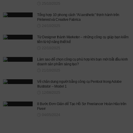
25/10/2025
Tổng hợp 10 phong cách “AI aesthetic” thịnh hành trên
Pinterest và Creative Fabrica
24/10/2025
Từ Designer thành Marketer – những công cụ giúp bạn kiếm
tiền từ kỹ năng thiết kế
22/10/2025
Làm sao để chọn công cụ phù hợp khi bạn mới bắt đầu kinh
doanh sản phẩm sáng tạo?
21/10/2025
Vẽ chân dung người bằng công cụ Pentool trong Adobe
Illustrator – Model 1
12/08/2025
8 Bước Đơn Giản để Tạo Hồ Sơ Freelancer Hoàn Hảo trên
Fiverr
04/05/2024