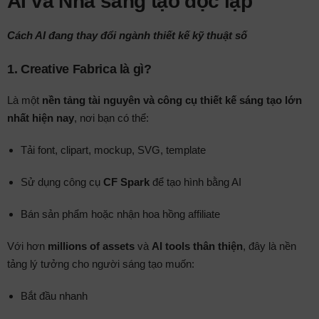
AI và Nhà sáng tạo độc lập
Cách AI đang thay đổi ngành thiết kế kỹ thuật số
1.
Creative Fabrica là gì?
Là một
nền tảng tài nguyên và công cụ thiết kế sáng tạo lớn
nhất hiện nay
, nơi bạn có thể:
Tải font, clipart, mockup, SVG, template
Sử dụng công cụ
CF Spark
để tạo hình bằng AI
Bán sản phẩm hoặc nhận hoa hồng affiliate
Với hơn
millions of assets
và
AI tools thân thiện
, đây là nền
tảng lý tưởng cho người sáng tạo muốn:
Bắt đầu nhanh