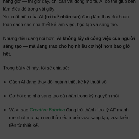
hàng giờ — thì giờ đây, chỉ cần vài dòng mô tả, AI có thể giúp bạn
làm điều đó trong vài giây.
Sự xuất hiện của
AI (trí tuệ nhân tạo)
đang làm thay đổi hoàn
toàn cách các nhà thiết kế làm việc, học tập và sáng tạo.
Nhưng điều đáng nói hơn:
AI không lấy đi công việc của người
sáng tạo — mà đang trao cho họ nhiều cơ hội hơn bao giờ
hết.
Trong bài viết này, tôi sẽ chia sẻ:
Cách AI đang thay đổi ngành thiết kế kỹ thuật số
Cơ hội cho nhà sáng tạo cá nhân trong kỷ nguyên mới
Và vì sao
Creative Fabrica
đang trở thành “trợ lý AI” mạnh
mẽ nhất mà bạn nên thử nếu muốn vừa sáng tạo, vừa kiếm
tiền từ thiết kế.