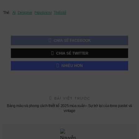
Thẻ:
AI
Designer
Freelancer
Thiết kế
CHIA SẺ FACEBOOK
CHIA SẺ TWITTER
NHIỀU HƠN
BÀI VIẾT TRƯỚC
Bảng màu và phong cách thiết kế 2025 mùa xuân– Sự trở lại của tone pastel và
vintage