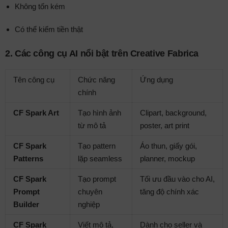
Không tốn kém
Có thể kiếm tiền thật
2.
Các công cụ AI nổi bật trên Creative Fabrica
Tên công cụ
Chức năng
Ứng dụng
chính
CF Spark Art
Tạo hình ảnh
Clipart, background,
từ mô tả
poster, art print
CF Spark
Tạo pattern
Áo thun, giấy gói,
Patterns
lặp seamless
planner, mockup
CF Spark
Tạo prompt
Tối ưu đầu vào cho AI,
Prompt
chuyên
tăng độ chính xác
Builder
nghiệp
CF Spark
Viết mô tả,
Dành cho seller và