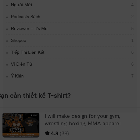
Người Mới
4
Podcasts Sách
2
Reviewer – It's Me
5
Shopee
1
Tiếp Thị Liên Kết
6
Ví Điện Tử
6
Ý Kiến
7