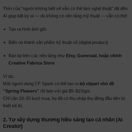
Thời của “người không biết vẽ vẫn có thể làm nghệ thuật” đã đến.
AI giúp bất kỳ ai — dù không có nền tảng mỹ thuật — vẫn có thể:
Tạo ra hình ảnh gốc
Biến nó thành sản phẩm kỹ thuật số (digital product)
Bán lại trên các nền tảng như
Etsy, Gumroad, hoặc chính
Creative Fabrica Store
Ví dụ:
Một người dùng CF Spark có thể tạo ra
bộ clipart chủ đề
“Spring Flowers”
rồi bán với giá $5–$15/gói.
Chỉ cần 10–20 lượt mua, họ đã có thu nhập thụ động đầu tiên từ
thiết kế AI.
2.
Tự xây dựng thương hiệu sáng tạo cá nhân (AI
Creator)