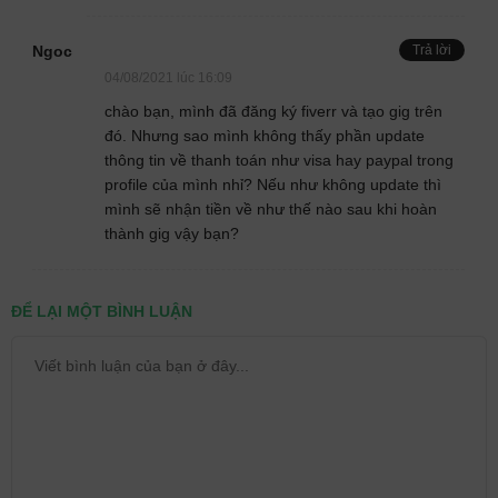
Ngoc
Trả lời
04/08/2021 lúc 16:09
chào bạn, mình đã đăng ký fiverr và tạo gig trên
đó. Nhưng sao mình không thấy phần update
thông tin về thanh toán như visa hay paypal trong
profile của mình nhỉ? Nếu như không update thì
mình sẽ nhận tiền về như thế nào sau khi hoàn
thành gig vậy bạn?
ĐỂ LẠI MỘT BÌNH LUẬN