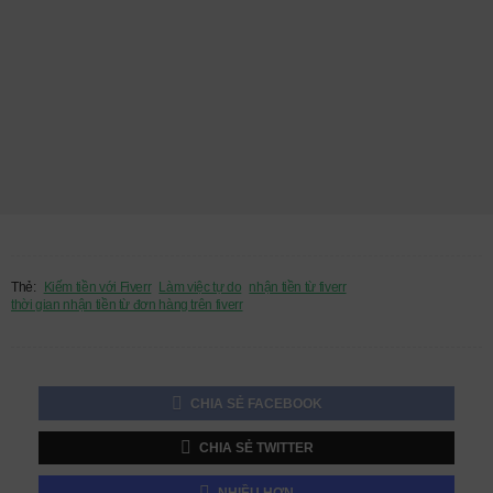
Thẻ:
Kiếm tiền với Fiverr
Làm việc tự do
nhận tiền từ fiverr
thời gian nhận tiền từ đơn hàng trên fiverr
CHIA SẺ FACEBOOK
CHIA SẺ TWITTER