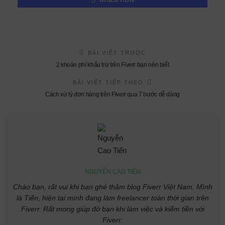
NHIỀU HƠN
BÀI VIẾT TRƯỚC
2 khoản phí khấu trừ trên Fiverr bạn nên biết
BÀI VIẾT TIẾP THEO
Cách xử lý đơn hàng trên Fiverr qua 7 bước dễ dàng
NGUYỄN CAO TIẾN
Chào bạn, rất vui khi bạn ghé thăm blog Fiverr Việt Nam. Mình
là Tiến, hiện tại mình đang làm freelancer toàn thời gian trên
Fiverr. Rất mong giúp đở bạn khi làm việc và kiếm tiền với
Fiverr.