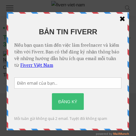
HƯỚNG DẪN SELLERS
Thời gian nhận tiền từ đơn hàng trên Fiverr –
3 trường hợp
3 Bình Luận
Nguyễn Cao Tiến
Bài viết trên
Th3. 11, 2019 tại 5:00 chiều