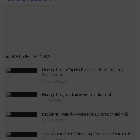
BÀI VIẾT NỔI BẬT
Hướng dẫn tạo Gig trên Fiverr chi tiết nhất (4 bước) –
Step by step
24/02/2019
Hướng dẫn tạo tài khoản Fiverr chi tiết nhất
25/02/2019
Rút tiền từ Fiverr về Payoneer qua 3 bước chi tiết nhất
10/03/2019
Theo dõi chi tiết chỉ số từng Gig trên Fiverr chỉ với 3 bước