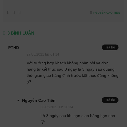
NGUYỄN CAO TIẾN
3 BÌNH LUẬN
PTHD
Trả lời
27/05/2021 lúc 01:14
Với trường hợp khách không phản hồi và đơn
hàng tự kết thúc sau 3 ngày là 3 ngày sau quãng
thời gian giao hàng định trước kết thúc đúng không
ạ?
Nguyễn Cao Tiến
Trả lời
30/05/2021 lúc 20:34
Là 3 ngày sau khi bạn giao hàng bạn nha
🙂