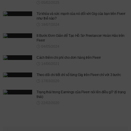
05/02/2025
Từ khóa và sức mạnh của nó đối với Gig của bạn trên Fiverr
như thế nào?
18/07/2024
8 Bước Đơn Giản để Tạo Hồ Sơ Freelancer Hoàn Hảo trên
Fiverr
04/05/2024
Cách thêm chi phí cho đơn hàng trên Fiverr
14/06/2021
Theo dõi chi tiết chỉ số từng Gig trên Fiverr chỉ với 3 bước
17/03/2020
Trạng thái trong Earnings của Fiverr nói lên điều gì? (6 trạng
thái)
22/02/2020