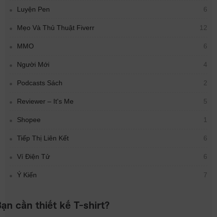
Luyện Pen
6
Mẹo Và Thủ Thuật Fiverr
12
MMO
6
Người Mới
4
Podcasts Sách
2
Reviewer – It's Me
5
Shopee
1
Tiếp Thị Liên Kết
6
Ví Điện Tử
6
Ý Kiến
7