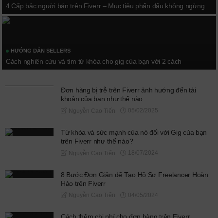
4 Cấp bậc người bán trên Fiverr – Mục tiêu phấn đấu không ngừng
HƯỚNG DẪN SELLERS
Cách nghiên cứu và tìm từ khóa cho gig của bạn với 2 cách
Đơn hàng bị trễ trên Fiverr ảnh hướng đến tài
khoản của bạn như thế nào
05/02/2025
Nguyễn Cao Tiến
Từ khóa và sức mạnh của nó đối với Gig của bạn
trên Fiverr như thế nào?
18/07/2024
Nguyễn Cao Tiến
8 Bước Đơn Giản để Tạo Hồ Sơ Freelancer Hoàn
Hảo trên Fiverr
04/05/2024
Nguyễn Cao Tiến
Cách thêm chi phí cho đơn hàng trên Fiverr