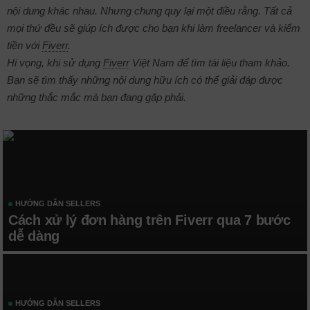
nội dung khác nhau. Nhưng chung quy lại một điều rằng. Tất cả
mọi thứ đều sẽ giúp ích được cho bạn khi làm freelancer và kiếm
tiền với
Fiverr
.
Hi vọng, khi sử dụng
Fiverr
Việt Nam để tìm tài liệu tham khảo.
Bạn sẽ tìm thấy những nội dung hữu ích có thể giải đáp được
những thắc mắc mà bạn đang gặp phải.
HƯỚNG DẪN SELLERS
Cách xử lý đơn hàng trên Fiverr qua 7 bước
dễ dàng
HƯỚNG DẪN SELLERS