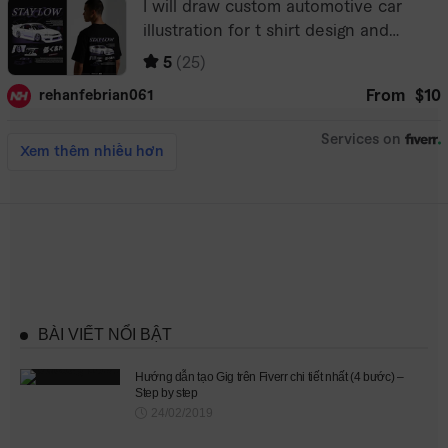
BÀI VIẾT NỔI BẬT
Hướng dẫn tạo Gig trên Fiverr chi tiết nhất (4 bước) –
Step by step
24/02/2019