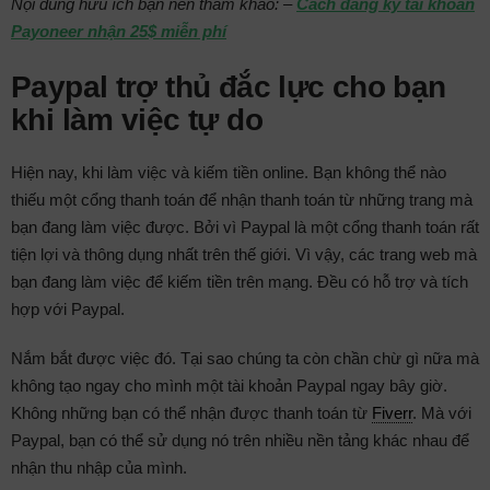
Nội dung hữu ích bạn nên tham khảo: –
Cách đăng ký tài khoản
Payoneer nhận 25$ miễn phí
Paypal trợ thủ đắc lực cho bạn
khi làm việc tự do
Hiện nay, khi làm việc và kiếm tiền online. Bạn không thể nào
thiếu một cổng thanh toán để nhận thanh toán từ những trang mà
bạn đang làm việc được. Bởi vì Paypal là một cổng thanh toán rất
tiện lợi và thông dụng nhất trên thế giới. Vì vậy, các trang web mà
bạn đang làm việc để kiếm tiền trên mạng. Đều có hỗ trợ và tích
hợp với Paypal.
Nắm bắt được việc đó. Tại sao chúng ta còn chần chừ gì nữa mà
không tạo ngay cho mình một tài khoản Paypal ngay bây giờ.
Không những bạn có thể nhận được thanh toán từ
Fiverr
. Mà với
Paypal, bạn có thể sử dụng nó trên nhiều nền tảng khác nhau để
nhận thu nhập của mình.