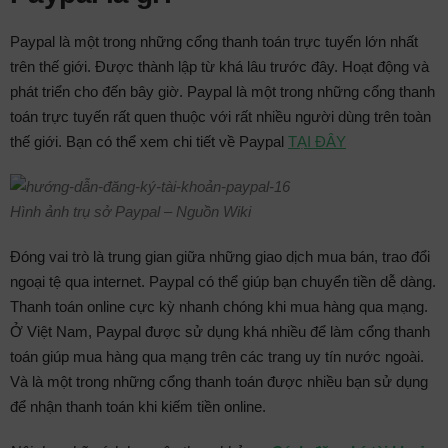
Paypal là một trong những cổng thanh toán trực tuyến lớn nhất
trên thế giới. Được thành lập từ khá lâu trước đây. Hoạt động và
phát triển cho đến bây giờ. Paypal là một trong những cổng thanh
toán trực tuyến rất quen thuộc với rất nhiều người dùng trên toàn
thế giới. Bạn có thể xem chi tiết về Paypal
TẠI ĐÂY
Hình ảnh trụ sở Paypal – Nguồn Wiki
Đóng vai trò là trung gian giữa những giao dịch mua bán, trao đổi
ngoại tệ qua internet. Paypal có thể giúp bạn chuyển tiền dễ dàng.
Thanh toán online cực kỳ nhanh chóng khi mua hàng qua mạng.
Ở Việt Nam, Paypal được sử dụng khá nhiều để làm cổng thanh
toán giúp mua hàng qua mạng trên các trang uy tín nước ngoài.
Và là một trong những cổng thanh toán được nhiều bạn sử dụng
để nhận thanh toán khi kiếm tiền online.