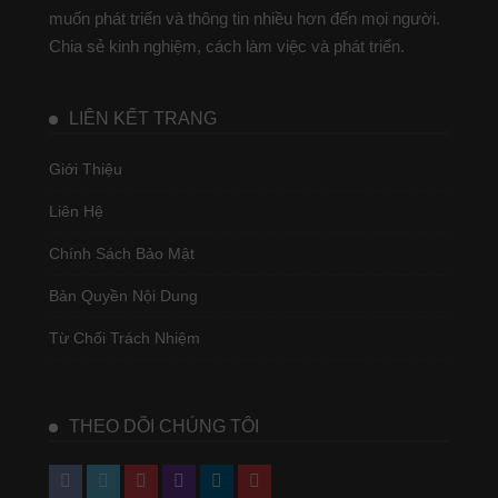
muốn phát triển và thông tin nhiều hơn đến mọi người.
Chia sẻ kinh nghiệm, cách làm việc và phát triển.
LIÊN KẾT TRANG
Giới Thiệu
Liên Hệ
Chính Sách Bảo Mật
Bản Quyền Nội Dung
Từ Chối Trách Nhiệm
THEO DÕI CHÚNG TÔI