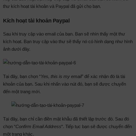
thư kích hoạt tài khoản và Paypal đã gửi cho bạn.
Kích hoạt tài khoản Paypal
Sau khi truy cập vào email của bạn. Bạn sẽ nhìn thấy một thư
kích hoạt. Bạn truy cập vào thư sẽ thấy nó có hình dạng như hình
ảnh dưới đây.
Tại đây, bạn chọn “
Yes, this is my email
” để xác nhận đó là tài
khoản của bạn. Sau khi nhấn vào nút đó, bạn sẽ được chuyển
đến một trang mới.
Tại đây, bạn chỉ cần điền mật khẫu đã thiết lập trước đó. Sau đó
chọn “
Confirm Email Address
“. Tiếp tục bạn sẽ được chuyển đến
một trang khác.