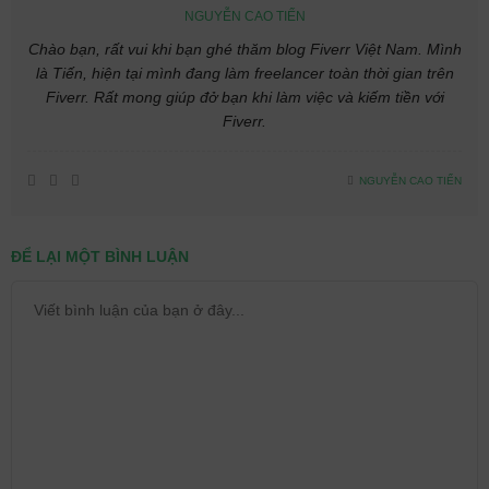
NGUYỄN CAO TIẾN
Chào bạn, rất vui khi bạn ghé thăm blog Fiverr Việt Nam. Mình
là Tiến, hiện tại mình đang làm freelancer toàn thời gian trên
Fiverr. Rất mong giúp đở bạn khi làm việc và kiếm tiền với
Fiverr.
NGUYỄN CAO TIẾN
ĐỂ LẠI MỘT BÌNH LUẬN