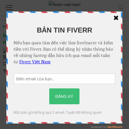
MẸO VÀ THỦ THUẬT FIVERR
Mẹo tối ưu tiêu đề gig của bạn một cách tốt
nhất qua 4 bước
Không Bình Luận
Nguyễn Cao Tiến
Bài viết trên
Th3. 02, 2019 tại 1:00 chiều