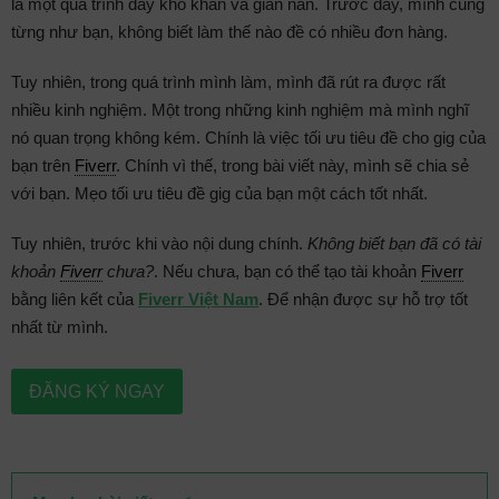
là một quá trình đầy khó khăn và gian nan. Trước đây, mình cũng
từng như bạn, không biết làm thế nào đề có nhiều đơn hàng.
Tuy nhiên, trong quá trình mình làm, mình đã rút ra được rất
nhiều kinh nghiệm. Một trong những kinh nghiệm mà mình nghĩ
nó quan trọng không kém. Chính là việc tối ưu tiêu đề cho gig của
bạn trên
Fiverr
. Chính vì thế, trong bài viết này, mình sẽ chia sẻ
với bạn. Mẹo tối ưu tiêu đề gig của bạn một cách tốt nhất.
Tuy nhiên, trước khi vào nội dung chính.
Không biết bạn đã có tài
khoản
Fiverr
chưa?
. Nếu chưa, bạn có thể tạo tài khoản
Fiverr
bằng liên kết của
Fiverr Việt Nam
. Để nhận được sự hỗ trợ tốt
nhất từ mình.
ĐĂNG KÝ NGAY