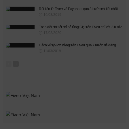
Rút tiền từ Fiverr về Payoneer qua 3 bước chi tiết nhất
10/03/2019
Theo dõi chi tiết chỉ số từng Gig trên Fiverr chỉ với 3 bước
17/03/2020
Cách xử lý đơn hàng trên Fiverr qua 7 bước dễ dàng
11/03/2019