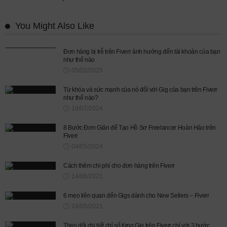
You Might Also Like
Đơn hàng bị trễ trên Fiverr ảnh hướng đến tài khoản của bạn
như thế nào
05/02/2025
Từ khóa và sức mạnh của nó đối với Gig của bạn trên Fiverr
như thế nào?
18/07/2024
8 Bước Đơn Giản để Tạo Hồ Sơ Freelancer Hoàn Hảo trên
Fiverr
04/05/2024
Cách thêm chi phí cho đơn hàng trên Fiverr
14/06/2021
6 mẹo liên quan đến Gigs dành cho New Sellers – Fiverr
24/05/2021
Theo dõi chi tiết chỉ số từng Gig trên Fiverr chỉ với 3 bước