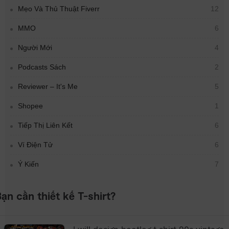
Mẹo Và Thủ Thuật Fiverr
12
MMO
6
Người Mới
4
Podcasts Sách
2
Reviewer – It's Me
5
Shopee
1
Tiếp Thị Liên Kết
6
Ví Điện Tử
6
Ý Kiến
7