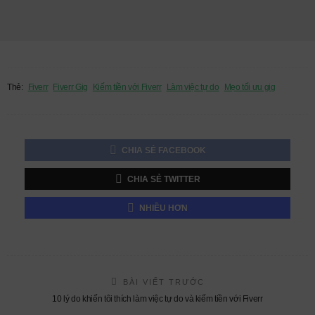
Thẻ:
Fiverr
Fiverr Gig
Kiếm tiền với Fiverr
Làm việc tự do
Mẹo tối ưu gig
CHIA SẺ FACEBOOK
CHIA SẺ TWITTER
NHIỀU HƠN
BÀI VIẾT TRƯỚC
10 lý do khiến tôi thích làm việc tự do và kiếm tiền với Fiverr