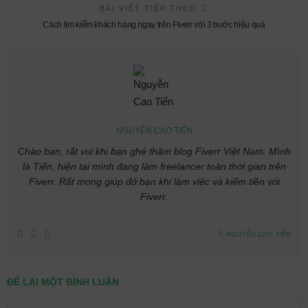
BÀI VIẾT TIẾP THEO
Cách tìm kiếm khách hàng ngay trên Fiverr với 3 bước hiệu quả
NGUYỄN CAO TIẾN
Chào bạn, rất vui khi bạn ghé thăm blog Fiverr Việt Nam. Mình
là Tiến, hiện tại mình đang làm freelancer toàn thời gian trên
Fiverr. Rất mong giúp đở bạn khi làm việc và kiếm tiền với
Fiverr.
NGUYỄN CAO TIẾN
ĐỂ LẠI MỘT BÌNH LUẬN