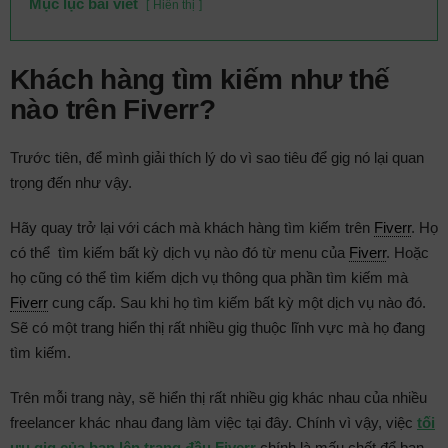
Mục lục bài viết
Hiển thị
Khách hàng tìm kiếm như thế
nào trên Fiverr?
Trước tiên, để mình giải thích lý do vì sao tiêu để gig nó lại quan
trọng đến như vậy.
Hãy quay trở lại với cách mà khách hàng tìm kiếm trên
Fiverr
. Họ
có thể tìm kiếm bất kỳ dịch vụ nào đó từ menu của
Fiverr
. Hoặc
họ cũng có thể tìm kiếm dịch vụ thông qua phần tìm kiếm mà
Fiverr
cung cấp. Sau khi họ tìm kiếm bất kỳ một dịch vụ nào đó.
Sẽ có một trang hiển thị rất nhiều gig thuộc lĩnh vực mà họ đang
tìm kiếm.
Trên mỗi trang này, sẽ hiển thị rất nhiều gig khác nhau của nhiều
freelancer khác nhau đang làm việc tại đây. Chính vì vậy, việc
tối
ưu gig của bạn lên trang đầu Fiverr
chính là mấu chốt để bạn