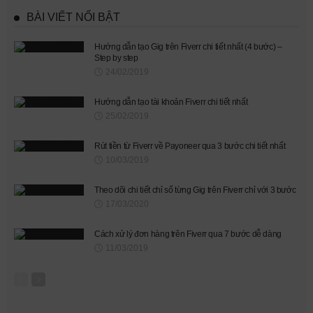
BÀI VIẾT NỔI BẬT
Hướng dẫn tạo Gig trên Fiverr chi tiết nhất (4 bước) –
Step by step
24/02/2019
Hướng dẫn tạo tài khoản Fiverr chi tiết nhất
25/02/2019
Rút tiền từ Fiverr về Payoneer qua 3 bước chi tiết nhất
10/03/2019
Theo dõi chi tiết chỉ số từng Gig trên Fiverr chỉ với 3 bước
17/03/2020
Cách xử lý đơn hàng trên Fiverr qua 7 bước dễ dàng
11/03/2019