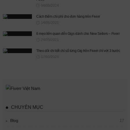
04/05/2024
Cách thêm chi phí cho đơn hàng trên Fiverr
14/06/2021
6 mẹo liên quan đến Gigs dành cho New Sellers – Fiverr
24/05/2021
Theo dõi chi tiết chỉ số từng Gig trên Fiverr chỉ với 3 bước
17/03/2020
CHUYÊN MỤC
Blog
17