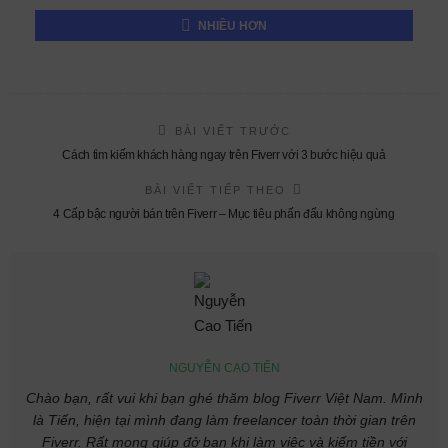
NHIỀU HƠN
BÀI VIẾT TRƯỚC
Cách tìm kiếm khách hàng ngay trên Fiverr với 3 bước hiệu quả
BÀI VIẾT TIẾP THEO
4 Cấp bậc người bán trên Fiverr – Mục tiêu phấn đấu không ngừng
NGUYỄN CAO TIẾN
Chào bạn, rất vui khi bạn ghé thăm blog Fiverr Việt Nam. Mình
là Tiến, hiện tại mình đang làm freelancer toàn thời gian trên
Fiverr. Rất mong giúp đở bạn khi làm việc và kiếm tiền với