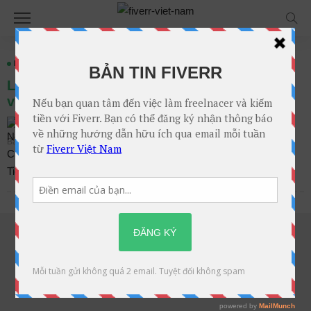
HƯỚNG DẪN BUYERS
Làm cách nào để tìm dịch vụ trên Fiverr chỉ
với 2 cách đơn giản
Không Bình Luận
Nguyễn Cao Tiến
Bài viết trên
Th3. 05, 2019 tại 1:00 chiều