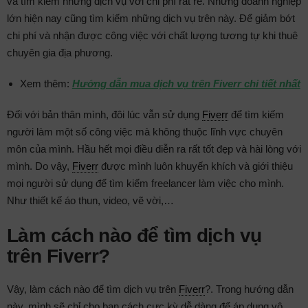
và tìm kiếm những dịch vụ với chi phí rất rẽ. Những doanh nghiệp
lớn hiện nay cũng tìm kiếm những dịch vụ trên này. Để giảm bớt
chi phí và nhận được công việc với chất lượng tương tự khi thuê
chuyên gia địa phương.
Xem thêm:
Hướng dẫn mua dịch vụ trên Fiverr chi tiết nhất
Đối với bản thân mình, đôi lúc vẫn sử dụng
Fiverr
để tìm kiếm
người làm một số công việc mà không thuộc lĩnh vực chuyên
môn của mình. Hầu hết mọi điều diễn ra rất tốt đẹp và hài lòng với
mình. Do vậy,
Fiverr
được mình luôn khuyến khích và giới thiệu
mọi người sử dụng để tìm kiếm freelancer làm việc cho mình.
Như thiết kế áo thun, video, vẽ vời,…
Làm cách nào để tìm dịch vụ
trên Fiverr?
Vậy, làm cách nào để tìm dịch vụ trên
Fiverr
?. Trong hướng dẫn
này, mình sẽ chỉ cho bạn cách cực kỳ dễ dàng để áp dụng vô