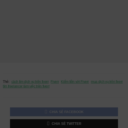
Thẻ:
cách tìm dịch vụ trên fiverr
Fiverr
Kiếm tiền với Fiverr
mua dịch vụ trên fiverr
tìm freelancer làm việc trên fiverr
CHIA SẺ FACEBOOK
CHIA SẺ TWITTER