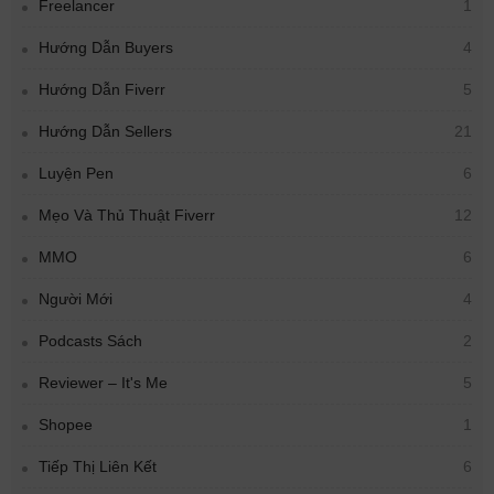
Freelancer
1
Hướng Dẫn Buyers
4
Hướng Dẫn Fiverr
5
Hướng Dẫn Sellers
21
Luyện Pen
6
Mẹo Và Thủ Thuật Fiverr
12
MMO
6
Người Mới
4
Podcasts Sách
2
Reviewer – It's Me
5
Shopee
1
Tiếp Thị Liên Kết
6