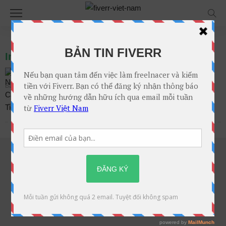
Invite a Friend
Nguyễn Cao Tiến
Bài viết trên
Th5. 18, 2021 tại 1:07 chiều