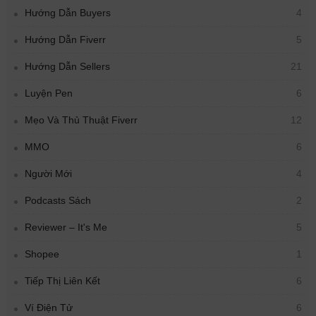
Hướng Dẫn Buyers
4
Hướng Dẫn Fiverr
5
Hướng Dẫn Sellers
21
Luyện Pen
6
Mẹo Và Thủ Thuật Fiverr
12
MMO
6
Người Mới
4
Podcasts Sách
2
Reviewer – It's Me
5
Shopee
1
Tiếp Thị Liên Kết
6
Ví Điện Tử
6