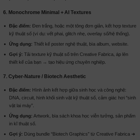
6. Monochrome Minimal + AI Textures
Đặc điểm:
Đen trắng, hoặc một tông đơn giản, kết hợp texture
kỹ thuật số (ví dụ: vết phai, glitch nhẹ, overlay số/hệ thống).
Ứng dụng:
Thiết kế poster nghệ thuật, bìa album, website.
Gợi ý:
Tải texture kỹ thuật số trên Creative Fabrica, áp lên
thiết kế của bạn → tạo hiệu ứng chuyên nghiệp.
7. Cyber-Nature / Biotech Aesthetic
Đặc điểm:
Hình ảnh kết hợp giữa sinh học và công nghệ:
DNA, circuit, hình khối sinh vật kỹ thuật số, cảm giác hơi “sinh
vật lai máy”.
Ứng dụng:
Artwork, bìa sách khoa học viễn tưởng, sản phẩm
in kĩ thuật số.
Gợi ý:
Dùng bundle “Biotech Graphics” từ Creative Fabrica ➜