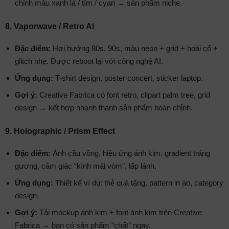
chỉnh màu xanh lá / tím / cyan → sản phẩm niche.
8. Vaporwave / Retro AI
Đặc điểm:
Hơi hướng 80s, 90s, màu neon + grid + hoài cổ +
glitch nhẹ. Được reboot lại với công nghệ AI.
Ứng dụng:
T-shirt design, poster concert, sticker laptop.
Gợi ý:
Creative Fabrica có font retro, clipart palm tree, grid
design → kết hợp nhanh thành sản phẩm hoàn chỉnh.
9. Holographic / Prism Effect
Đặc điểm:
Ánh cầu vồng, hiệu ứng ánh kim, gradient tráng
gương, cảm giác “kính mái vòm”, lấp lánh.
Ứng dụng:
Thiết kế ví dụ: thẻ quà tặng, pattern in áo, category
design.
Gợi ý:
Tải mockup ánh kim + font ánh kim trên Creative
Fabrica → bạn có sản phẩm “chất” ngay.