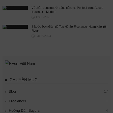
Vẽ chân dung người bằng công cụ Pentool trong Adobe
Illustrator – Model 1
12/08/2025
8 Bước Đơn Giản để Tạo Hồ Sơ Freelancer Hoàn Hảo trên
Fiverr
04/05/2024
CHUYÊN MỤC
Blog
17
Freelancer
1
Hướng Dẫn Buyers
4