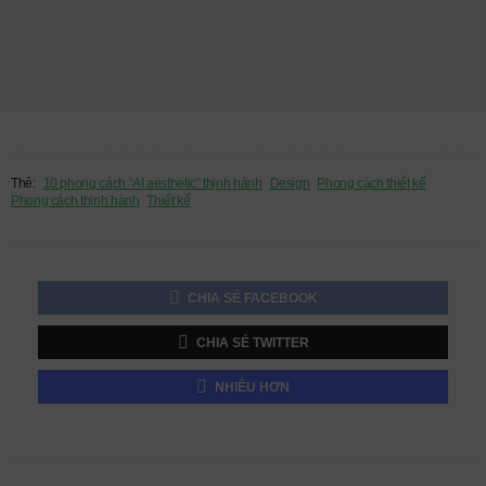
Thẻ:
10 phong cách “AI aesthetic” thịnh hành
Design
Phong cách thiết kế
Phong cách thịnh hành
Thiết kế
CHIA SẺ FACEBOOK
CHIA SẺ TWITTER
NHIỀU HƠN