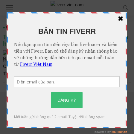
BLOG
LUYỆN PEN
MMO
TIẾP THỊ LIÊN KẾT
Tổng hợp 10 phong cách “AI aesthetic” thịnh
hành trên Pinterest và Creative Fabrica
Không Bình Luận
Nguyễn Cao Tiến
Bài viết trên
Th10. 24, 2025 tại 7:00 sáng