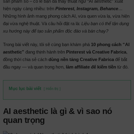
sản phẩm số – có lẽ bạn đã thấy thuật ngữ “AI aesthetic” xuất
hiện ngày càng nhiều: trên
Pinterest, Instagram, Behance
…
Những hình ảnh mang phong cách AI, vừa quen vừa lạ, vừa hiện
đại vừa nghệ thuật. Và câu hỏi đặt ra là:
Liệu bạn có thể tận dụng
xu hướng này để tạo sản phẩm độc đáo và bán chạy?
Trong bài viết này, tôi sẽ cùng bạn khám phá
10 phong cách “AI
aesthetic”
đang thịnh hành trên
Pinterest và Creative Fabrica
,
đồng thời chia sẻ cách
dùng nền tảng Creative Fabrica
để bắt
đầu ngay — và quan trọng hơn,
làm affiliate để kiếm tiền
từ đó.
Mục lục bài viết
Hiển thị
AI aesthetic là gì & vì sao nó
quan trọng