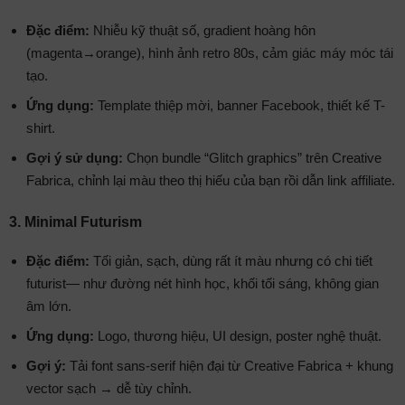
Đặc điểm:
Nhiễu kỹ thuật số, gradient hoàng hôn
(magenta→orange), hình ảnh retro 80s, cảm giác máy móc tái
tạo.
Ứng dụng:
Template thiệp mời, banner Facebook, thiết kế T-
shirt.
Gợi ý sử dụng:
Chọn bundle “Glitch graphics” trên Creative
Fabrica, chỉnh lại màu theo thị hiếu của bạn rồi dẫn link affiliate.
3. Minimal Futurism
Đặc điểm:
Tối giản, sạch, dùng rất ít màu nhưng có chi tiết
futurist— như đường nét hình học, khối tối sáng, không gian
âm lớn.
Ứng dụng:
Logo, thương hiệu, UI design, poster nghệ thuật.
Gợi ý:
Tải font sans‐serif hiện đại từ Creative Fabrica + khung
vector sạch → dễ tùy chỉnh.