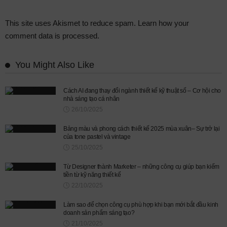
This site uses Akismet to reduce spam.
Learn how your
comment data is processed.
You Might Also Like
Cách AI đang thay đổi ngành thiết kế kỹ thuật số – Cơ hội cho
nhà sáng tạo cá nhân
26/10/2025
Bảng màu và phong cách thiết kế 2025 mùa xuân– Sự trở lại
của tone pastel và vintage
25/10/2025
Từ Designer thành Marketer – những công cụ giúp bạn kiếm
tiền từ kỹ năng thiết kế
22/10/2025
Làm sao để chọn công cụ phù hợp khi bạn mới bắt đầu kinh
doanh sản phẩm sáng tạo?
21/10/2025