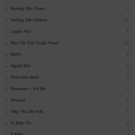
Hướng Dẫn Fiverr
5
Hướng Dẫn Sellers
21
Luyện Pen
6
Mẹo Và Thủ Thuật Fiverr
12
MMO
6
Người Mới
4
Podcasts Sách
2
Reviewer – It's Me
5
Shopee
1
Tiếp Thị Liên Kết
6
Ví Điện Tử
6
Ý Kiến
7