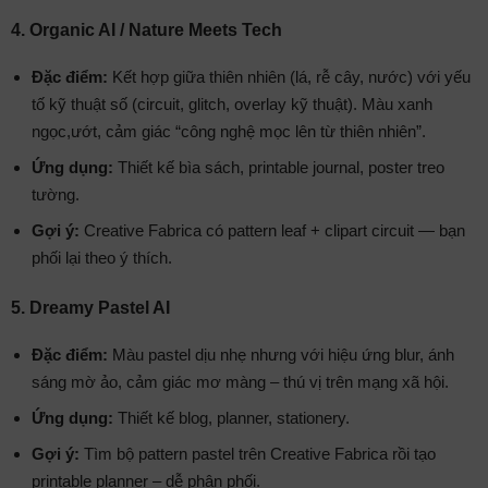
4. Organic AI / Nature Meets Tech
Đặc điểm:
Kết hợp giữa thiên nhiên (lá, rễ cây, nước) với yếu
tố kỹ thuật số (circuit, glitch, overlay kỹ thuật). Màu xanh
ngọc,ướt, cảm giác “công nghệ mọc lên từ thiên nhiên”.
Ứng dụng:
Thiết kế bìa sách, printable journal, poster treo
tường.
Gợi ý:
Creative Fabrica có pattern leaf + clipart circuit — bạn
phối lại theo ý thích.
5. Dreamy Pastel AI
Đặc điểm:
Màu pastel dịu nhẹ nhưng với hiệu ứng blur, ánh
sáng mờ ảo, cảm giác mơ màng – thú vị trên mạng xã hội.
Ứng dụng:
Thiết kế blog, planner, stationery.
Gợi ý:
Tìm bộ pattern pastel trên Creative Fabrica rồi tạo
printable planner – dễ phân phối.