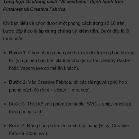
Tổng hợp 10 phong cách “AI aesthetic” thịnh hành trên
Pinterest và Creative Fabrica
Khi bạn hiểu và chọn được một phong cách trong số 10 trên,
bước tiếp theo là
áp dụng chúng
và
kiếm tiền
. Dưới đây là lộ
trình ngắn:
Bước 1:
Chọn phong cách phù hợp với thị trường bạn hướng
tới (ví dụ: nếu bạn bán planner cho gen Z thì Dreamy Pastel
hoặc Vaporwave có thể ăn khách).
Bước 2:
Vào Creative Fabrica, tải các tài nguyên phù hợp
phong cách đó (font + clipart + mockup).
Bước 3: Thiết kế sản phẩm (printable, SVG, t-shirt, mockup)
theo phong cách.
Bước 4: Đăng sản phẩm lên kênh bán hàng (Etsy, Creative
Fabrica Store, v.v.).