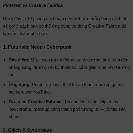
Pinterest và Creative Fabrica
Dưới đây là 10 phong cách bạn nên biết. Với mỗi phong cách, tôi
sẽ gợi ý cách bạn có thể ứng dụng và dùng Creative Fabrica để
tạo sản phẩm phù hợp.
1. Futuristic Neon / Cyberpunk
Đặc điểm:
Màu neon mạnh (hồng, xanh dương, tím), ánh đèn
phảng sáng, đường nét kỹ thuật số, cảm giác “quá khứ+tương
lai”.
Ứng dụng:
Poster sự kiện, thiết kế áo thun, mockup game,
background YouTube.
Gợi ý tại Creative Fabrica:
Tải các font neon, clipart kim
loại/chrome, mockup cảnh thành phố tương lai — rồi tạo sản
phẩm.
2. Glitch & Synthwave