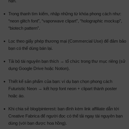
hạn.
Trong thanh tìm kiếm, nhập những từ khóa phong cách như:
“neon glitch font”, “vaporwave clipart”, “holographic mockup”,
“biotech pattern”.
Lọc theo giấy phép thương mại (Commercial Use) để đảm bảo
bạn có thể dùng bán lại.
Tải bộ tài nguyên bạn thích → tổ chức trong thư mục riêng (sử
dụng Google Drive hoặc Notion).
Thiết kế sản phẩm của bạn: ví dụ bạn chọn phong cách
Futuristic Neon → kết hợp font neon + clipart thành poster
hoặc áo.
Khi chia sẻ blog/pinterest: bạn đính kèm link affiliate dẫn tới
Creative Fabrica để người đọc có thể tải ngay tài nguyên bạn
dùng (với bạn được hoa hồng).