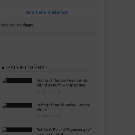
BÀI VIẾT NỔI BẬT
Hướng dẫn tạo Gig trên Fiverr chi
tiết nhất (4 bước) – Step by step
24/02/2019
Hướng dẫn tạo tài khoản Fiverr chi
tiết nhất
25/02/2019
Rút tiền từ Fiverr về Payoneer qua 3
bước chi tiết nhất