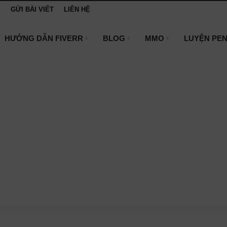
E
GỬI BÀI VIẾT
LIÊN HỆ
HƯỚNG DẪN FIVERR
BLOG
MMO
LUYỆN PE