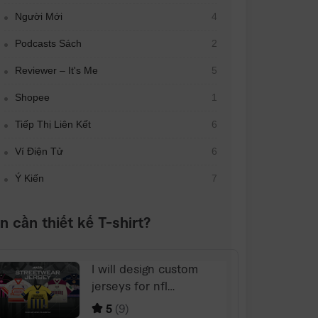
Người Mới
4
Podcasts Sách
2
Reviewer – It's Me
5
Shopee
1
Tiếp Thị Liên Kết
6
Ví Điện Tử
6
Ý Kiến
7